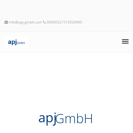
info@apj-gmbh.com
0049(0)21516526960
STARTSEITE
APJ GMBH
PRODUKTE
SERVICES
apj
GmbH
BLOG
KONTAKT
Industriemineralien, Filterhilfsstoffe,
Füllstoffe