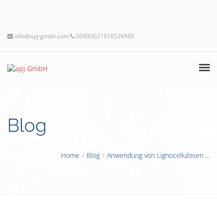
info@apj-gmbh.com
0049(0)21516526960
STARTSEITE
Blog
APJ GMBH
PRODUKTE
Home
Blog
Anwendung von Lignocellulosen ...
SERVICES
BLOG
KONTAKT